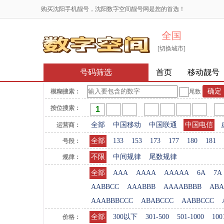
购买沈阳手机靓号，沈阳数字空间靓号网是您的首选！
全国
[切换城市]
号码筛选
首页
移动靓号
模糊搜索：
尾数
按位搜索：
全部
中国移动
中国联通
中国电信
运营商：
全部
133
153
173
177
180
181
号段：
不限
中间规律
尾数规律
规律：
全部
AAA
AAAA
AAAAA
6A
7A
AABBCC
AAABBB
AAAABBBB
ABA
AAABBBCCC
ABABCCC
AABBCCC
全部
300以下
301-500
501-1000
100
价格：