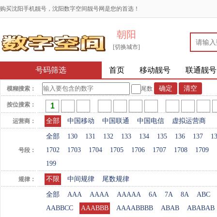
购买沈阳手机靓号，沈阳数字空间靓号网是您的首选！
朝阳
[切换城市]
号码筛选
首页
移动靓号
联通靓号
模糊搜索：
尾数
按位搜索：
全部
中国移动
中国联通
中国电信
虚拟运营商
运营商：
全部
130
131
132
133
134
135
136
137
1
1702
1703
1704
1705
1706
1707
1708
1709
号段：
199
不限
中间规律
尾数规律
规律：
全部
AAA
AAAA
AAAAA
6A
7A
8A
ABC
AABBCC
AAABBB
AAAABBBB
ABAB
ABABAB