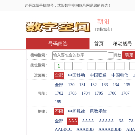
购买沈阳手机靓号，沈阳数字空间靓号网是您的首选！
朝阳
[切换城市]
号码筛选
首页
移动靓号
模糊搜索：
尾数
按位搜索：
全部
中国移动
中国联通
中国电信
运营商：
全部
130
131
132
133
134
135
1702
1703
1704
1705
1706
1707
号段：
199
不限
中间规律
尾数规律
规律：
全部
AAA
AAAA
AAAAA
6A
7A
AABBCC
AAABBB
AAAABBBB
ABA