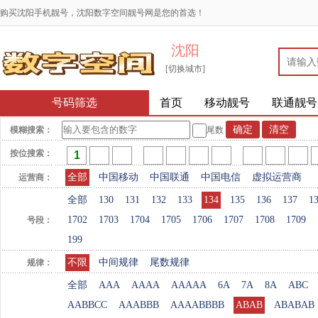
购买沈阳手机靓号，沈阳数字空间靓号网是您的首选！
沈阳
[切换城市]
号码筛选
首页
移动靓号
联通靓号
模糊搜索：
尾数
按位搜索：
全部
中国移动
中国联通
中国电信
虚拟运营商
运营商：
全部
130
131
132
133
134
135
136
137
1
1702
1703
1704
1705
1706
1707
1708
1709
号段：
199
不限
中间规律
尾数规律
规律：
全部
AAA
AAAA
AAAAA
6A
7A
8A
ABC
AABBCC
AAABBB
AAAABBBB
ABAB
ABABAB