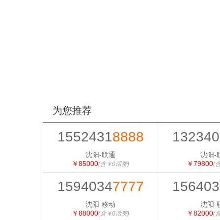
为您推荐
1552431
8888
132340
沈阳-联通
沈阳-
￥85000
￥79800
(含￥0话费)
(
1594034
7777
156403
沈阳-移动
沈阳-
￥88000
￥82000
(含￥0话费)
(