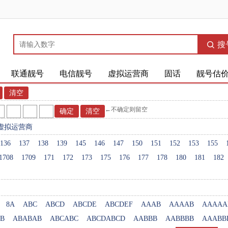
搜
联通靓号
电信靓号
虚拟运营商
固话
靓号估
←不确定则留空
虚拟运营商
136
137
138
139
145
146
147
150
151
152
153
155
1708
1709
171
172
173
175
176
177
178
180
181
182
8A
ABC
ABCD
ABCDE
ABCDEF
AAAB
AAAAB
AAAAA
B
ABABAB
ABCABC
ABCDABCD
AABBB
AABBBB
AAABB