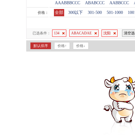
AAABBBCCC
ABABCCC
AABBCCC
全部
300以下
301-500
501-1000
100
价格：
已选条件：
134
ABACADAE
沈阳
清空选
默认排序
价格↑
价格↓