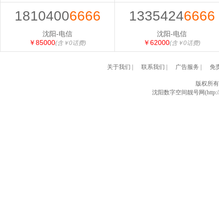
1810400
6666
1335424
6666
沈阳-电信
沈阳-电信
￥85000
￥62000
(含￥0话费)
(含￥0话费)
关于我们
|
联系我们
|
广告服务
|
免
版权所有
沈阳数字空间靓号网(http://w