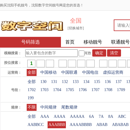
购买沈阳手机靓号，沈阳数字空间靓号网是您的首选！
全国
[切换城市]
号码筛选
首页
移动靓号
联通靓号
模糊搜索：
尾数
按位搜索：
全部
中国移动
中国联通
中国电信
虚拟运营商
运营商：
全部
130
131
132
133
134
135
136
137
1
1702
1703
1704
1705
1706
1707
1708
1709
号段：
199
不限
中间规律
尾数规律
规律：
全部
AAA
AAAA
AAAAA
6A
7A
8A
ABC
AABBCC
AAABBB
AAAABBBB
ABAB
ABABAB