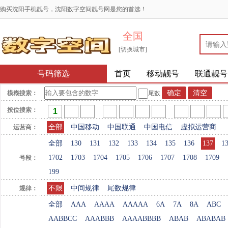
购买沈阳手机靓号，沈阳数字空间靓号网是您的首选！
全国
[切换城市]
号码筛选
首页
移动靓号
联通靓号
模糊搜索：
尾数
按位搜索：
全部
中国移动
中国联通
中国电信
虚拟运营商
运营商：
全部
130
131
132
133
134
135
136
137
1
1702
1703
1704
1705
1706
1707
1708
1709
号段：
199
不限
中间规律
尾数规律
规律：
全部
AAA
AAAA
AAAAA
6A
7A
8A
ABC
AABBCC
AAABBB
AAAABBBB
ABAB
ABABAB