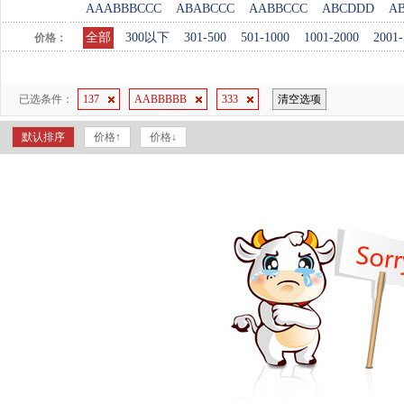
AAABBBCCC
ABABCCC
AABBCCC
ABCDDD
A
全部
300以下
301-500
501-1000
1001-2000
2001-
价格：
已选条件：
137
AABBBBB
333
清空选项
默认排序
价格↑
价格↓