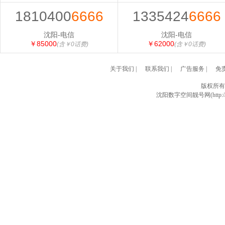
1810400
6666
1335424
6666
沈阳-电信
沈阳-电信
￥85000
￥62000
(含￥0话费)
(含￥0话费)
关于我们
|
联系我们
|
广告服务
|
免
版权所有
沈阳数字空间靓号网(http://w