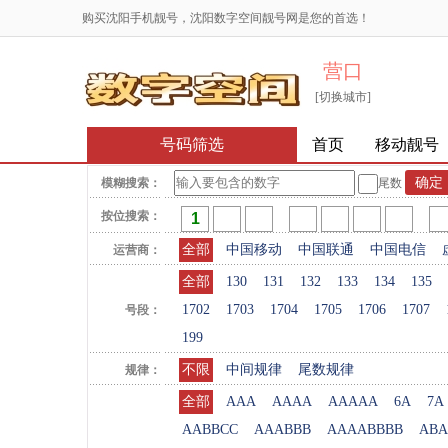
购买沈阳手机靓号，沈阳数字空间靓号网是您的首选！
营口
[切换城市]
号码筛选
首页
移动靓号
模糊搜索：
尾数
按位搜索：
全部
中国移动
中国联通
中国电信
运营商：
全部
130
131
132
133
134
135
1702
1703
1704
1705
1706
1707
号段：
199
不限
中间规律
尾数规律
规律：
全部
AAA
AAAA
AAAAA
6A
7A
AABBCC
AAABBB
AAAABBBB
ABA