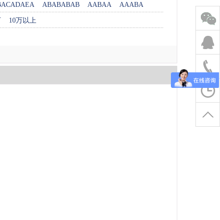
BACADAEA
ABABABAB
AABAA
AAABA
万
10万以上