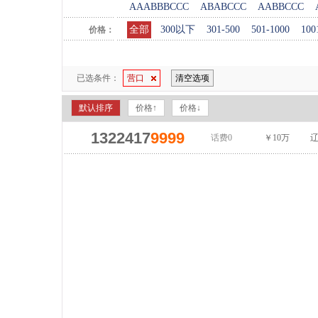
AAABBBCCC
ABABCCC
AABBCCC
全部
300以下
301-500
501-1000
100
价格：
已选条件：
营口
清空选项
默认排序
价格↑
价格↓
1322417
9999
话费0
￥10万
辽