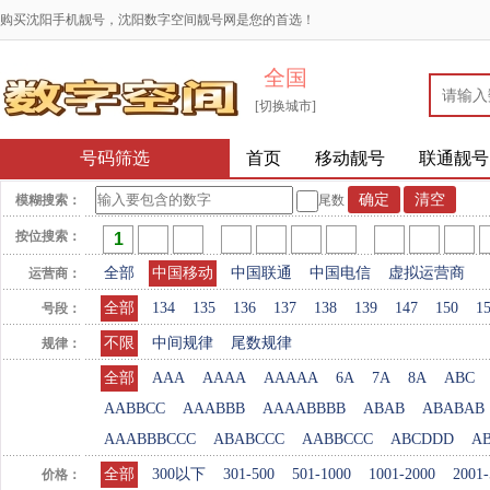
购买沈阳手机靓号，沈阳数字空间靓号网是您的首选！
全国
[切换城市]
号码筛选
首页
移动靓号
联通靓号
模糊搜索：
尾数
按位搜索：
全部
中国移动
中国联通
中国电信
虚拟运营商
运营商：
全部
134
135
136
137
138
139
147
150
1
号段：
不限
中间规律
尾数规律
规律：
全部
AAA
AAAA
AAAAA
6A
7A
8A
ABC
AABBCC
AAABBB
AAAABBBB
ABAB
ABABAB
AAABBBCCC
ABABCCC
AABBCCC
ABCDDD
A
全部
300以下
301-500
501-1000
1001-2000
2001-
价格：