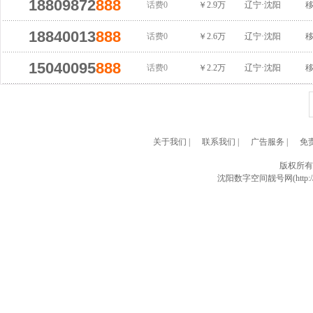
18809872
888
话费0
￥2.9万
辽宁·沈阳
18840013
888
话费0
￥2.6万
辽宁·沈阳
15040095
888
话费0
￥2.2万
辽宁·沈阳
关于我们
|
联系我们
|
广告服务
|
免
版权所有
沈阳数字空间靓号网(http://w