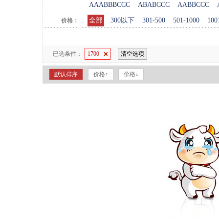
AAABBBCCC
ABABCCC
AABBCCC
全部
300以下
301-500
501-1000
100
价格：
已选条件：
1700
清空选项
默认排序
价格↑
价格↓