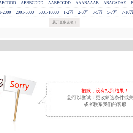
ABCDDD
ABBBCDDD
AABBCCDD
AAABAAAB
ABACADAE
1-2000
2001-5000
5001-10000
1-2万
2-3万
3-5万
5-7万
7-10
展开更多选项 ↓
抱歉，没有找到结果！
您可以尝试：更改筛选条件或
或者联系我们的客服