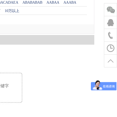
BACADAEA
ABABABAB
AABAA
AAABA
万
10万以上
关键字