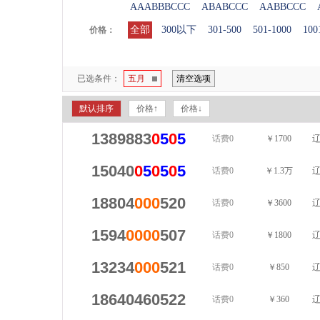
AAABBBCCC
ABABCCC
AABBCCC
全部
300以下
301-500
501-1000
100
价格：
已选条件：
五月
清空选项
默认排序
价格↑
价格↓
1389883
0
5
0
5
话费0
￥1700
辽
15040
0
5
0
5
0
5
话费0
￥1.3万
辽
18804
000
520
话费0
￥3600
辽
1594
0000
507
话费0
￥1800
辽
13234
000
521
话费0
￥850
辽
18640460522
话费0
￥360
辽