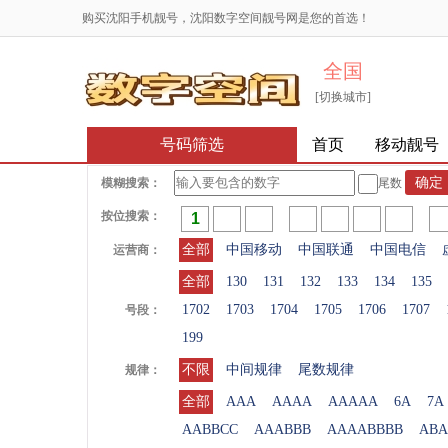
购买沈阳手机靓号，沈阳数字空间靓号网是您的首选！
全国
[切换城市]
号码筛选
首页
移动靓号
模糊搜索：
尾数
按位搜索：
全部
中国移动
中国联通
中国电信
运营商：
全部
130
131
132
133
134
135
1702
1703
1704
1705
1706
1707
号段：
199
不限
中间规律
尾数规律
规律：
全部
AAA
AAAA
AAAAA
6A
7A
AABBCC
AAABBB
AAAABBBB
ABA