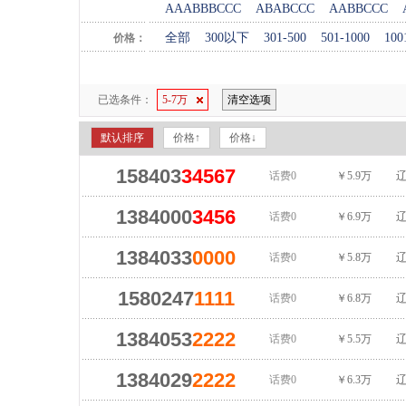
AAABBBCCC
ABABCCC
AABBCCC
全部
300以下
301-500
501-1000
100
价格：
已选条件：
5-7万
清空选项
默认排序
价格↑
价格↓
158403
34567
话费0
￥5.9万
辽
1384000
3456
话费0
￥6.9万
辽
1384033
0000
话费0
￥5.8万
辽
1580247
1111
话费0
￥6.8万
辽
1384053
2222
话费0
￥5.5万
辽
1384029
2222
话费0
￥6.3万
辽