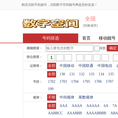
购买沈阳手机靓号，沈阳数字空间靓号网是您的首选！
全国
[切换城市]
号码筛选
首页
移动靓号
模糊搜索：
尾数
按位搜索：
全部
中国移动
中国联通
中国电信
运营商：
全部
130
131
132
133
134
135
1702
1703
1704
1705
1706
1707
号段：
199
不限
中间规律
尾数规律
规律：
全部
AAA
AAAA
AAAAA
6A
7A
AABBCC
AAABBB
AAAABBBB
ABA