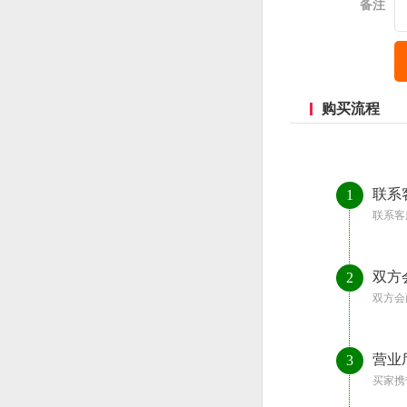
备注
购买流程
联系
1
联系客
双方
2
双方会
营业
3
买家携