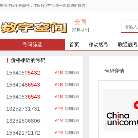
购买沈阳手机靓号，沈阳数字空间靓号网是您的首选！
全国
[切换城市]
号码筛选
首页
移动靓号
联通靓号
价格相近的号码
号码详情
1564059
5432
￥719
沈阳联通
1564048
6543
￥719
沈阳联通
1564053
6543
￥719
沈阳联通
13252731731
￥520
沈阳联通
13252806806
￥520
沈阳联通
15542172172
￥620
沈阳联通