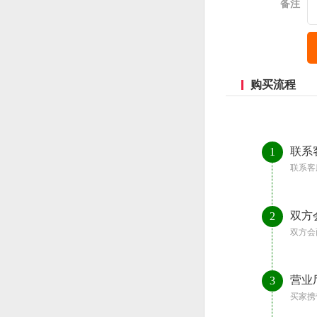
备注
购买流程
联系
1
联系客
双方
2
双方会
营业
3
买家携