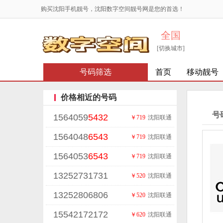
购买沈阳手机靓号，沈阳数字空间靓号网是您的首选！
全国
[切换城市]
号码筛选
首页
移动靓号
价格相近的号码
号
1564059
5432
￥719
沈阳联通
1564048
6543
￥719
沈阳联通
1564053
6543
￥719
沈阳联通
13252731731
￥520
沈阳联通
13252806806
￥520
沈阳联通
15542172172
￥620
沈阳联通