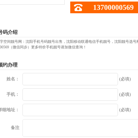
13700000569
号码介绍
字空间靓号网：沈阳手机号码靓号出售，沈阳移动联通电信手机靓号，沈阳靓号选号
00000569（微信同步）更多特价手机靓号请加微信查询！
预约办理
姓名：
(必填)
手机：
(必填)
详细地址：
(必填)
备注