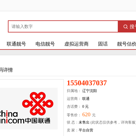
搜
联通靓号
电信靓号
虚拟运营商
固话
靓号估
码详情
15504037037
归属地：
辽宁沈阳
运营商：
联通
含话费：
0 元
620
零售价：
元
状 态：
未售出
(此状态仅供参考，详询客服
卖 家：
平台自营